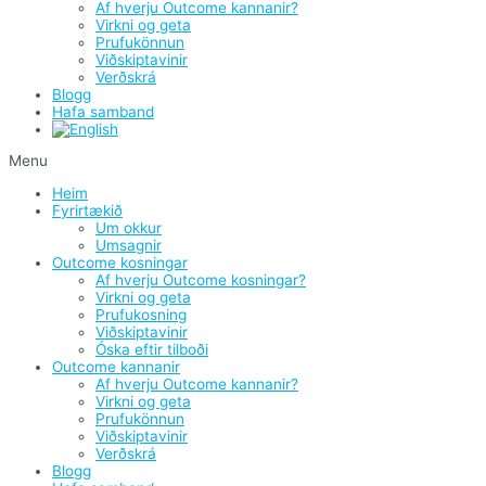
Af hverju Outcome kannanir?
Virkni og geta
Prufukönnun
Viðskiptavinir
Verðskrá
Blogg
Hafa samband
Menu
Heim
Fyrirtækið
Um okkur
Umsagnir
Outcome kosningar
Af hverju Outcome kosningar?
Virkni og geta
Prufukosning
Viðskiptavinir
Óska eftir tilboði
Outcome kannanir
Af hverju Outcome kannanir?
Virkni og geta
Prufukönnun
Viðskiptavinir
Verðskrá
Blogg