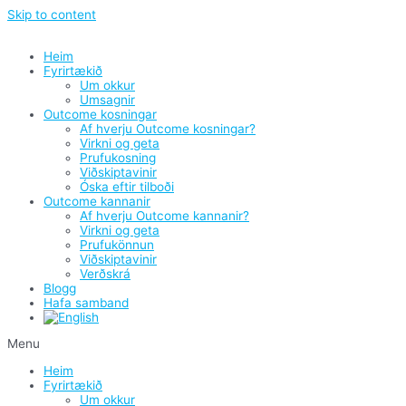
Skip to content
Heim
Fyrirtækið
Um okkur
Umsagnir
Outcome kosningar
Af hverju Outcome kosningar?
Virkni og geta
Prufukosning
Viðskiptavinir
Óska eftir tilboði
Outcome kannanir
Af hverju Outcome kannanir?
Virkni og geta
Prufukönnun
Viðskiptavinir
Verðskrá
Blogg
Hafa samband
Menu
Heim
Fyrirtækið
Um okkur