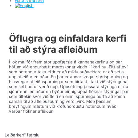
Hafa samband
Öflugra og einfaldara kerfi
til að stýra afleiðum
Í lok maí fór fram stór uppfærsla á kannanakerfinu og þar
höfum við endurbætt margskonar virkin i í kerfinu. Eitt af því
sem notendur taka eftir er að miklu auðveldara er að setja
upp afleiður en áður. En þar er annarsvegar stýrispurning og
hinsvegar afleiðuspurningar sem birtast í takt við stýringuna
sem sett hefur verið upp. Uppsetning þessara stýringa er nú
sjónrænni en áður en býður einnig uppá flóknar stýringar þar
sem tiltekin svör við fleiri en einni spurningu þurfa að koma
saman til að afleiðuspurning verði virk. Með þessum
breytingum mætum við kröfuhörðustu notendum hvað
varðar flóknar afleiður.
Leiðarkerfi færslu