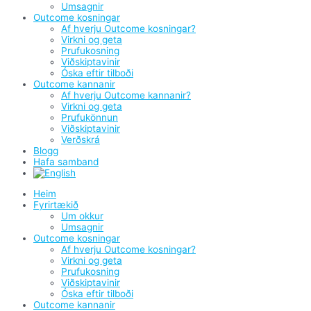
Umsagnir
Outcome kosningar
Af hverju Outcome kosningar?
Virkni og geta
Prufukosning
Viðskiptavinir
Óska eftir tilboði
Outcome kannanir
Af hverju Outcome kannanir?
Virkni og geta
Prufukönnun
Viðskiptavinir
Verðskrá
Blogg
Hafa samband
Heim
Fyrirtækið
Um okkur
Umsagnir
Outcome kosningar
Af hverju Outcome kosningar?
Virkni og geta
Prufukosning
Viðskiptavinir
Óska eftir tilboði
Outcome kannanir