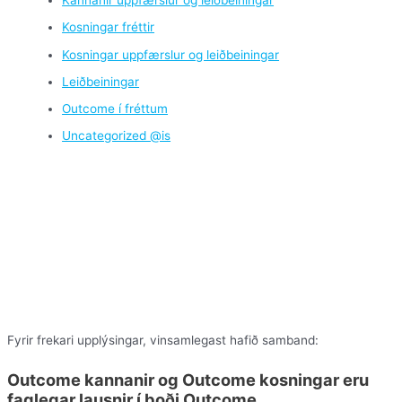
Kannanir uppfærslur og leiðbeiningar
Kosningar fréttir
Kosningar uppfærslur og leiðbeiningar
Leiðbeiningar
Outcome í fréttum
Uncategorized @is
Fyrir frekari upplýsingar, vinsamlegast hafið samband:
Outcome kannanir
og
Outcome kosningar
eru
faglegar lausnir í boði
Outcome