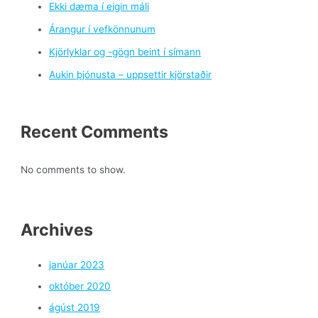
Ekki dæma í eigin máli
Árangur í vefkönnunum
Kjörlyklar og -gögn beint í símann
Aukin þjónusta – uppsettir kjörstaðir
Recent Comments
No comments to show.
Archives
janúar 2023
október 2020
ágúst 2019