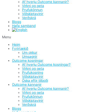
Af hverju Outcome kannanir?
Virkni og geta
Prufukönnun
Viðskiptavinir
Verðskrá
Blogg
Hafa samband
Menu
Heim
Fyrirtækið
Um okkur
Umsagnir
Outcome kosningar
Af hverju Outcome kosningar?
Virkni og geta
Prufukosning
Viðskiptavinir
Óska eftir tilboði
Outcome kannanir
Af hverju Outcome kannanir?
Virkni og geta
Prufukönnun
Viðskiptavinir
Verðskrá
Blogg