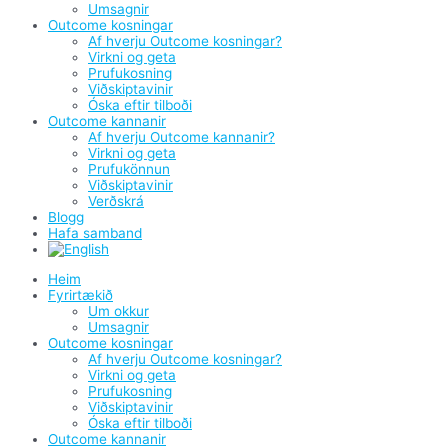
Umsagnir
Outcome kosningar
Af hverju Outcome kosningar?
Virkni og geta
Prufukosning
Viðskiptavinir
Óska eftir tilboði
Outcome kannanir
Af hverju Outcome kannanir?
Virkni og geta
Prufukönnun
Viðskiptavinir
Verðskrá
Blogg
Hafa samband
Heim
Fyrirtækið
Um okkur
Umsagnir
Outcome kosningar
Af hverju Outcome kosningar?
Virkni og geta
Prufukosning
Viðskiptavinir
Óska eftir tilboði
Outcome kannanir