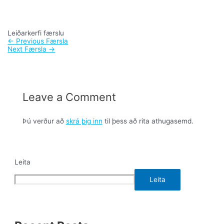
Leiðarkerfi færslu
←
Previous Færsla
Next Færsla
→
Leave a Comment
Þú verður að
skrá þig inn
til þess að rita athugasemd.
Leita
Leita