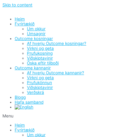
Skip to content
Heim
Fyrirtækið
Um okkur
Umsagnir
Outcome kosningar
Af hverju Outcome kosningar?
Virkni og geta
Prufukosning
Viðskiptavinir
Óska eftir tilboði
Outcome kannanir
Af hverju Outcome kannanir?
Virkni og geta
Prufukönnun
Viðskiptavinir
Verðskrá
Blogg
Hafa samband
Menu
Heim
Fyrirtækið
Um okkur