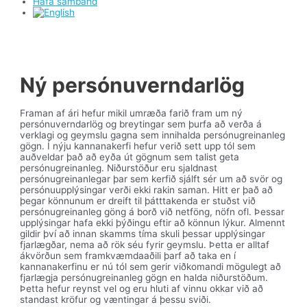
Hafa samband
Ný persónuverndarlög
Framan af ári hefur mikil umræða farið fram um ný
persónuverndarlög og breytingar sem þurfa að verða á
verklagi og geymslu gagna sem innihalda persónugreinanleg
gögn. Í nýju kannanakerfi hefur verið sett upp tól sem
auðveldar það að eyða út gögnum sem talist geta
persónugreinanleg. Niðurstöður eru sjaldnast
persónugreinanlegar þar sem kerfið sjálft sér um að svör og
persónuupplýsingar verði ekki rakin saman. Hitt er það að
þegar könnunum er dreift til þátttakenda er stuðst við
persónugreinanleg göng á borð við netföng, nöfn ofl. Þessar
upplýsingar hafa ekki þýðingu eftir að könnun lýkur. Almennt
gildir því að innan skamms tíma skuli þessar upplýsingar
fjarlægðar, nema að rök séu fyrir geymslu. Þetta er alltaf
ákvörðun sem framkvæmdaaðili þarf að taka en í
kannanakerfinu er nú tól sem gerir viðkomandi mögulegt að
fjarlægja persónugreinanleg gögn en halda niðurstöðum.
Þetta hefur reynst vel og eru hluti af vinnu okkar við að
standast kröfur og væntingar á þessu sviði.