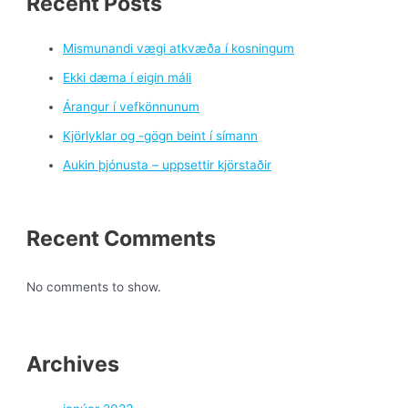
Recent Posts
Mismunandi vægi atkvæða í kosningum
Ekki dæma í eigin máli
Árangur í vefkönnunum
Kjörlyklar og -gögn beint í símann
Aukin þjónusta – uppsettir kjörstaðir
Recent Comments
No comments to show.
Archives