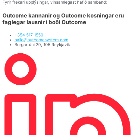
Fyrir frekari upplýsingar, vinsamlegast hafið samband:
Outcome kannanir
og
Outcome kosningar
eru
faglegar lausnir í boði
Outcome
+354 517 1550
hallo@outcomesystem.com
Borgartúni 20, 105 Reykjavík