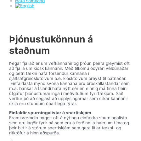
Hafa samband
Þjónustukönnun á
staðnum
Þegar fjallað er um vefkannanir og þróun þeirra gleymist oft
að fjalla um kiosk kannanir. Með tilkomu ódýrari vélbúnaðar
og betri tækni hafa forsendur kannana í
sjálfsafgreiðslutölvum þ.e. kiosktölvum breyst til batnaðar.
Einfaldasta mynd svona kannana eru broskallastandar sem
m.a. bankar á Íslandi hafa nýtt sér en einnig má finna fleiri
útgáfur þjónustumælinga í meðvituðum fyrirtækjum. Það
verður þó að segjast að upplýsingarnar sem slíkar kannanir
skila eru stundum óþarflega rýrar.
Einfaldir spurningalistar á snertiskjám
Framkvæmdin byggir oft á nýtingu einfaldra spurningalista
sem eru lagðir fyrir þá sem eru á ferðinni á hverjum tíma og
þeir birtir á stórum snertiskjám sem gera litlar tækni- og
ritkröfur á hinn aðspurða.