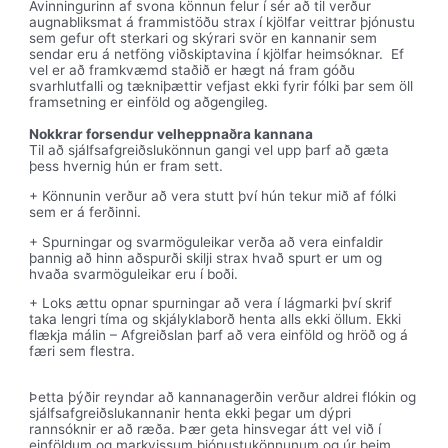
Ávinningurinn af svona könnun felur í sér að til verður
augnabliksmat á frammistöðu strax í kjölfar veittrar þjónustu
sem gefur oft sterkari og skýrari svör en kannanir sem
sendar eru á netföng viðskiptavina í kjölfar heimsóknar. Ef
vel er að framkvæmd staðið er hægt ná fram góðu
svarhlutfalli og tækniþættir vefjast ekki fyrir fólki þar sem öll
framsetning er einföld og aðgengileg.
Nokkrar forsendur velheppnaðra kannana
Til að sjálfsafgreiðslukönnun gangi vel upp þarf að gæta
þess hvernig hún er fram sett.
+ Könnunin verður að vera stutt því hún tekur mið af fólki
sem er á ferðinni.
+ Spurningar og svarmöguleikar verða að vera einfaldir
þannig að hinn aðspurði skilji strax hvað spurt er um og
hvaða svarmöguleikar eru í boði.
+ Loks ættu opnar spurningar að vera í lágmarki því skrif
taka lengri tíma og skjályklaborð henta alls ekki öllum. Ekki
flækja málin – Afgreiðslan þarf að vera einföld og hröð og á
færi sem flestra.
Þetta þýðir reyndar að kannanagerðin verður aldrei flókin og
sjálfsafgreiðslukannanir henta ekki þegar um dýpri
rannsóknir er að ræða. Þær geta hinsvegar átt vel við í
einföldum og markvissum þjónustukönnunum og úr þeim