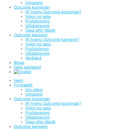
Umsagnir
Outcome kosningar
Af hverju Outcome kosningar?
Virkni og geta
Prufukosning
Viðskiptavinir
Óska eftir tilboði
Outcome kannanir
Af hverju Outcome kannanir?
Virkni og geta
Prufukönnun
Viðskiptavinir
Verðskrá
Blogg
Hafa samband
Heim
Fyrirtækið
Um okkur
Umsagnir
Outcome kosningar
Af hverju Outcome kosningar?
Virkni og geta
Prufukosning
Viðskiptavinir
Óska eftir tilboði
Outcome kannanir