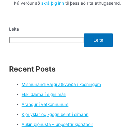
Þú verður að
skrá þig inn
til þess að rita athugasemd.
Leita
Leita
Recent Posts
Mismunandi vægi atkvæða í kosningum
Ekki dæma í eigin máli
Árangur í vefkönnunum
Kjörlyklar og -gögn beint í símann
Aukin þjónusta – uppsettir kjörstaðir