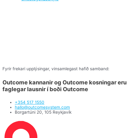
Fyrir frekari upplýsingar, vinsamlegast hafið samband:
Outcome kannanir
og
Outcome kosningar
eru
faglegar lausnir í boði
Outcome
+354 517 1550
hallo@outcomesystem.com
Borgartúni 20, 105 Reykjavík