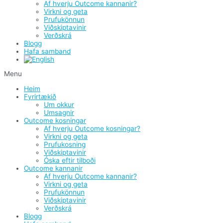
Af hverju Outcome kannanir?
Virkni og geta
Prufukönnun
Viðskiptavinir
Verðskrá
Blogg
Hafa samband
Menu
Heim
Fyrirtækið
Um okkur
Umsagnir
Outcome kosningar
Af hverju Outcome kosningar?
Virkni og geta
Prufukosning
Viðskiptavinir
Óska eftir tilboði
Outcome kannanir
Af hverju Outcome kannanir?
Virkni og geta
Prufukönnun
Viðskiptavinir
Verðskrá
Blogg