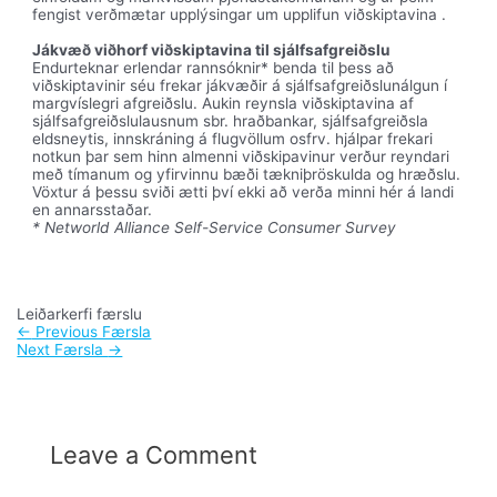
fengist verðmætar upplýsingar um upplifun viðskiptavina .
Jákvæð viðhorf viðskiptavina til sjálfsafgreiðslu
Endurteknar erlendar rannsóknir* benda til þess að
viðskiptavinir séu frekar jákvæðir á sjálfsafgreiðslunálgun í
margvíslegri afgreiðslu. Aukin reynsla viðskiptavina af
sjálfsafgreiðslulausnum sbr. hraðbankar, sjálfsafgreiðsla
eldsneytis, innskráning á flugvöllum osfrv. hjálpar frekari
notkun þar sem hinn almenni viðskipavinur verður reyndari
með tímanum og yfirvinnu bæði tækniþröskulda og hræðslu.
Vöxtur á þessu sviði ætti því ekki að verða minni hér á landi
en annarsstaðar.
* Networld Alliance Self-Service Consumer Survey
Leiðarkerfi færslu
←
Previous Færsla
Next Færsla
→
Leave a Comment