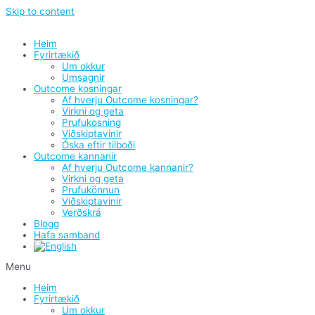
Skip to content
Heim
Fyrirtækið
Um okkur
Umsagnir
Outcome kosningar
Af hverju Outcome kosningar?
Virkni og geta
Prufukosning
Viðskiptavinir
Óska eftir tilboði
Outcome kannanir
Af hverju Outcome kannanir?
Virkni og geta
Prufukönnun
Viðskiptavinir
Verðskrá
Blogg
Hafa samband
Menu
Heim
Fyrirtækið
Um okkur